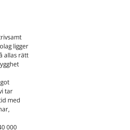
trivsamt
lag ligger
 allas rätt
trygghet
ågot
i tar
ltid med
nar,
 40 000