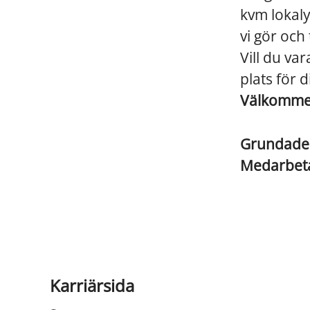
kvm lokaly
vi gör och
Vill du va
plats för d
Välkommen 
Grundad
Medarbet
Karriärsida