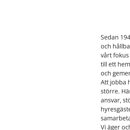
Sedan 1948
och hållb
vårt fokus
till ett he
och gemen
Att jobba 
större. Hä
ansvar, st
hyresgästen
samarbeta
Vi äger oc