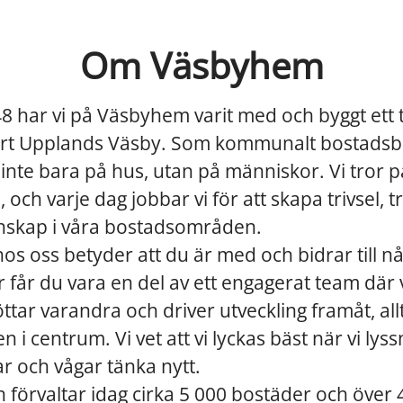
Om Väsbyhem
 har vi på Väsbyhem varit med och byggt ett 
art Upplands Väsby. Som kommunalt bostadsbo
 inte bara på hus, utan på människor. Vi tror på
m, och varje dag jobbar vi för att skapa trivsel, 
skap i våra bostadsområden.
hos oss betyder att du är med och bidrar till n
r får du vara en del av ett engagerat team där v
öttar varandra och driver utveckling framåt, al
 i centrum. Vi vet att vi lyckas bäst när vi lyss
r och vågar tänka nytt.
h förvaltar idag cirka 5 000 bostäder och över