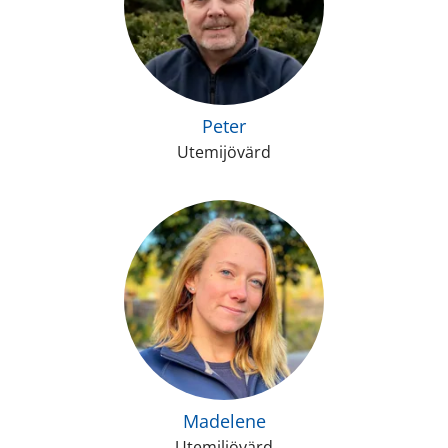
Peter
Utemijövärd
Madelene
Utemiljövärd