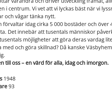
öttar varandra och driver utveckling framåt, al
 i centrum. Vi vet att vi lyckas bäst när vi lyss
r och vågar tänka nytt.
h förvaltar idag cirka 5 000 bostäder och över
ta. Det innebär att tusentals människor påver
 tusentals möjligheter att göra deras vardag lite
ra med och göra skillnad? Då kanske Väsbyhem 
ig.
till oss – en värd för alla, idag och imorgon.
es
1948
are
93