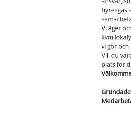
ansvar, st
hyresgästen
samarbeta
Vi äger oc
kvm lokaly
vi gör och
Vill du va
plats för d
Välkommen 
Grundad
Medarbet