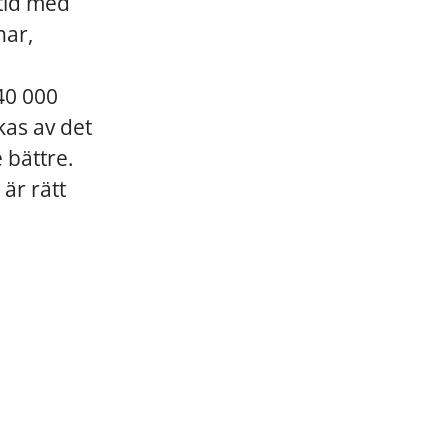
ltid med
nar,
 40 000
kas av det
 bättre.
är rätt