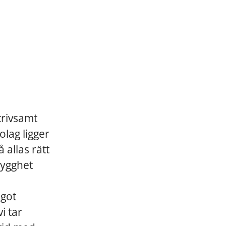
trivsamt
lag ligger
 allas rätt
trygghet
ågot
i tar